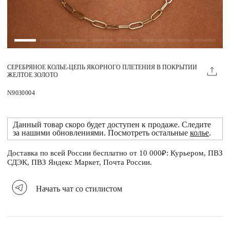
Магазины
MIE КЛУБ
СЕРЕБРЯНОЕ КОЛЬЕ-ЦЕПЬ ЯКОРНОГО ПЛЕТЕНИЯ В ПОКРЫТИИ
Личный кабинет
ЖЕЛТОЕ ЗОЛОТО
Избранное
N9030004
Москва
Данный товар скоро будет доступен к продаже. Следите
за нашими обновлениями. Посмотреть остальные
колье
.
Доставка по всей России бесплатно от 10 000₽: Курьером, ПВЗ
НАПИСАТЬ В ЧАТ
СДЭК, ПВЗ Яндекс Маркет, Почта России.
Нужна помощь?
Начать чат со стилистом