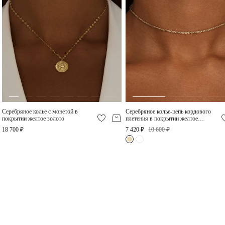
Серебряное колье
Элизабет с фианитом в
покрытии желтое золото
16 000 ₽
Серебряное колье с монетой в
Серебряное колье-цепь кордового
покрытии желтое золото
плетения в покрытии желтое
золото
18 700 ₽
7 420 ₽
10 600 ₽