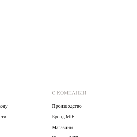
Серьги
пусеты
Энергия с
5 800 ₽
зелёным
фианитом
из серебра
О КОМПАНИИ
ходу
Производство
сти
Бренд MIE
Магазины