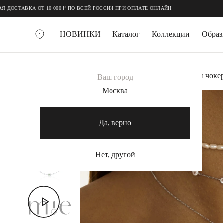
;
;
АВКА ОТ 10 000 ₽ ПО ВСЕЙ РОССИИ ПРИ ОПЛАТЕ ОНЛАЙН
НОВИНКИ
Каталог
Коллекции
Обра
ВСЕ УКРАШЕНИЯ
Главная
Украшения
Колье
Серебряный чокер
Ваш город
MIE
Москва
-60%
MIESTILO
КОЛЬЕ
Да, верно
Колье галстуки
Колье цепи
Нет, другой
Колье чокеры
КОЛЬЦА
Помолвочные кольца
Широкие кольца