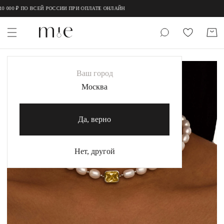
;
;
 ₽ ПО ВСЕЙ РОССИИ ПРИ ОПЛАТЕ ОНЛАЙН
НОВИНКИ
Ваш город
MIE
Москва
MIESTILO
Да, верно
Каталог
Акция
Нет, другой
Сертификаты
Коллекции
Образы