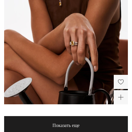
Кольцо кросс из серебра
Серебряные серьги-
пусеты в виде капли
9 500 ₽
5 280 ₽
Серебряный чокер из
Серебряное колье-
жемчуга с желтым
галстук с жемчугом
фианитом Сицилия
Сицилия
24 000 ₽
6 230 ₽
-20%
ХИТ
Показать еще
Серебряное кольцо с
лимонным цитрином