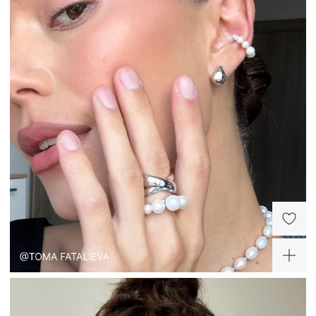
Серебряные серьги-
Серебряные тройные
гвоздики с фианитами
серьги с фианитами
3мм
Грация
4 200 ₽
9 600 ₽