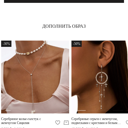
Эмеральд
13 200 ₽
ДОПОЛНИТЬ ОБРАЗ
Серебряный чокер из
Серебряное колье с
жемчуга с желтым
подвеской с желтым
-30%
-50%
фианитом Сицилия
фианитом
24 000 ₽
11 600 ₽
Серебряное колье-галстук с
Серебряные серьги с жемчугом,
Серебряное крупное
жемчугом Сицилия
подвесками с крестами и белыми
кольцо с желтым
фианитами Сицилия
фианитом