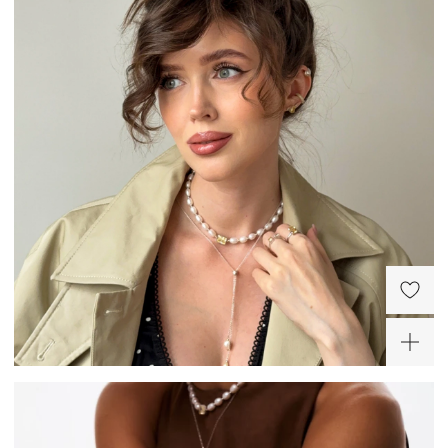
Серебряный чокер из
Серебряное колье с
жемчуга с желтым
подвеской с желтым
фианитом Сицилия
фианитом
24 000 ₽
11 600 ₽
-20%
Серебряный чокер из
Серебряное изогнутое
жемчуга с желтым
кольцо с жемчугом
фианитом Сицилия
Сицилия
24 000 ₽
9 800 ₽
-20%
Серебряное кольцо с
жемчугом и крупным
белым фианитом
8 480 ₽
Сицилия
-30%