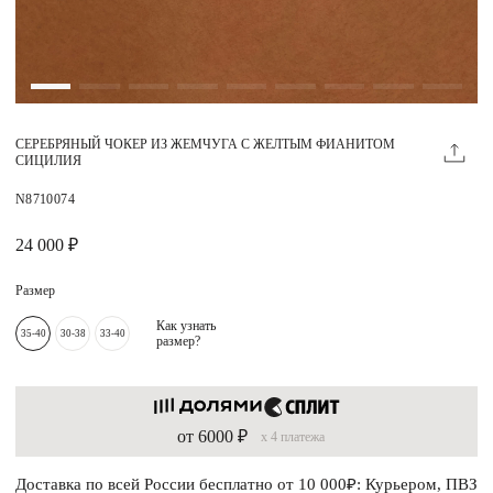
Магазины
MIE КЛУБ
СЕРЕБРЯНЫЙ ЧОКЕР ИЗ ЖЕМЧУГА С ЖЕЛТЫМ ФИАНИТОМ
Личный кабинет
СИЦИЛИЯ
Избранное
N8710074
Москва
24 000 ₽
Размер
Как узнать
35-40
30-38
33-40
размер?
НАПИСАТЬ В ЧАТ
Нужна помощь?
от 6000 ₽
x 4 платежа
Доставка по всей России бесплатно от 10 000₽: Курьером, ПВЗ