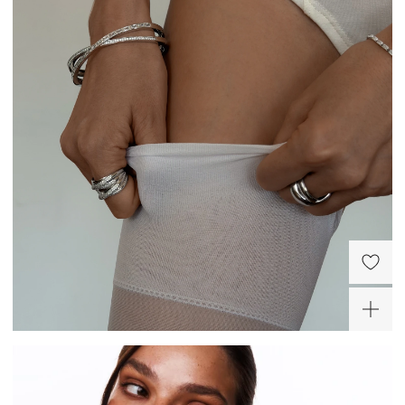
Кольцо многослойное с
Серебряное кольцо с
фианитами серебряное
фианитами в огранке
Багет
10 900 ₽
10 800 ₽
-50%
-50%
-30%
ХИТ