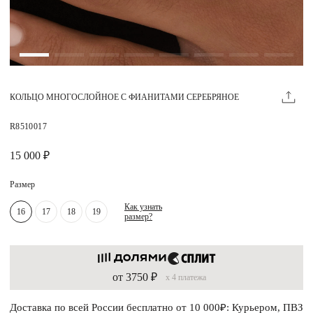
Магазины
MIE КЛУБ
КОЛЬЦО МНОГОСЛОЙНОЕ С ФИАНИТАМИ СЕРЕБРЯНОЕ
Личный кабинет
Избранное
R8510017
Москва
15 000 ₽
Размер
Как узнать
16
17
18
19
размер?
НАПИСАТЬ В ЧАТ
Нужна помощь?
от 3750 ₽
x 4 платежа
Доставка по всей России бесплатно от 10 000₽: Курьером, ПВЗ