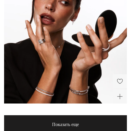
Серебряное кольцо-
Серебряное кольцо с
тринити с фианитами
дорожкой фианитов
7 800 ₽
2 800 ₽
Жесткий браслет
Кольцо многослойное с
фианитами серебряное
30 450 ₽
10 900 ₽
ХИТ
-20%
Показать еще
Кольцо кросс из серебра