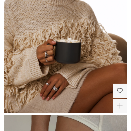
Сити Молл (СПб)
Коломяжский просп., д.17
Пионерская
Режим работы
10:00 - 22:00
Серебряное
Кольцо многослойное с
разомкнутое кольцо с
фианитами серебряное
фианитами в огранке
7 900 ₽
10 900 ₽
Круг
ХИТ