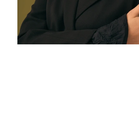
ХИТ
ХИТ
Крупный
кафф из
Крупный
серебра с
кафф из
9 600 ₽
белыми
серебра с
9 600 ₽
камнями
белыми
камнями