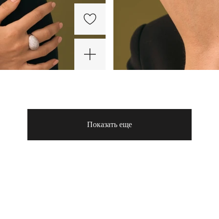
-25%
ХИТ
-30%
-25%
ХИТ
-30%
-3
Показать еще
Теннисное
Объемное
серебряное
кольцо из
Теннисное
Объемное
Сере
колье
серебра с
серебряное
кольцо из
коль
7 950 ₽
11 340 ₽
чокер с
россыпью
колье
серебра с
галс
7 950 ₽
11 340 ₽
11 3
фианитами
фианитов
чокер с
россыпью
подв
фианитами
фианитов
с