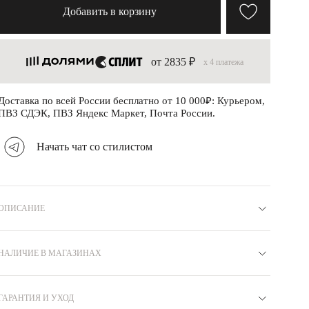
Добавить в корзину
от 2835 ₽
x 4 платежа
Доставка по всей России бесплатно от 10 000₽: Курьером,
ПВЗ СДЭК, ПВЗ Яндекс Маркет, Почта России.
Начать чат со стилистом
ОПИСАНИЕ
Материал
Серебро 925
Коллекция
СВОБОДА
Вставка
НАЛИЧИЕ В МАГАЗИНАХ
Фианит
Бренд
MIE
Покрытие
Родий
Вес
8.25
Артикул
R1111013
ГАРАНТИЯ И УХОД