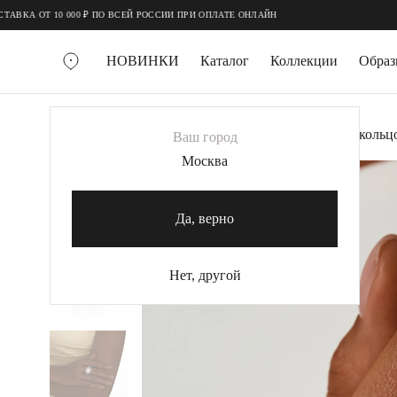
;
;
 000 ₽ ПО ВСЕЙ РОССИИ ПРИ ОПЛАТЕ ОНЛАЙН
НОВИНКИ
Каталог
Коллекции
Обра
ВСЕ УКРАШЕНИЯ
Главная
Украшения
Кольца
Объемное кольцо
Ваш город
MIE
Москва
-30%
MIESTILO
КОЛЬЕ
Да, верно
Колье галстуки
Колье цепи
Нет, другой
Колье чокеры
КОЛЬЦА
Помолвочные кольца
Широкие кольца