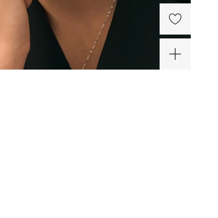
0%
бряное
е-
тук с
40 ₽
есками