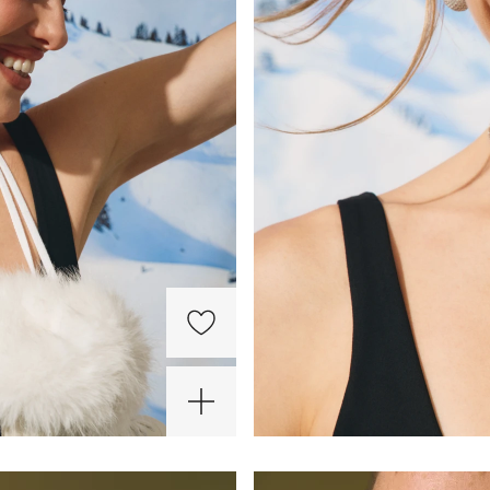
-25%
ХИТ
-30%
-3