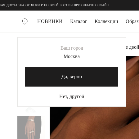
;
;
АВКА ОТ 10 000 ₽ ПО ВСЕЙ РОССИИ ПРИ ОПЛАТЕ ОНЛАЙН
НОВИНКИ
Каталог
Коллекции
Обра
ВСЕ УКРАШЕНИЯ
Главная
Украшения
Кольца
Серебряное двой
Ваш город
MIE
Москва
-60%
MIESTILO
КОЛЬЕ
Да, верно
Колье галстуки
Колье цепи
Нет, другой
Колье чокеры
КОЛЬЦА
Помолвочные кольца
Широкие кольца