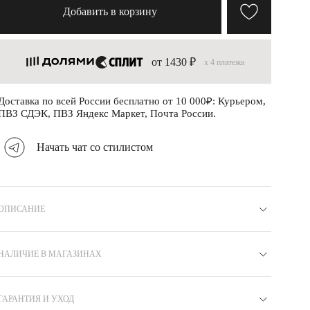
Добавить в корзину
от 1430 ₽
x 4 платежа
Доставка по всей России бесплатно от 10 000₽: Курьером,
ПВЗ СДЭК, ПВЗ Яндекс Маркет, Почта России.
Начать чат со стилистом
ОПИСАНИЕ
Материал
Серебро 925
Артикул
R8710033
Вставка
НАЛИЧИЕ В МАГАЗИНАХ
Шпинель синт.
Коллекция
ГОЛЛИВУД
Покрытие
Родий
Бренд
MIE
Цвет
Зеленый
Вес
4.5
ГАРАНТИЯ И УХОД