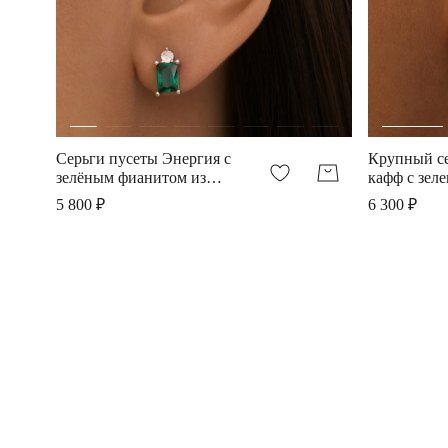
Серьги пусеты Энергия с
Крупный с
зелёным фианитом из
кафф с зел
серебра
фианитом
5 800 ₽
6 300 ₽