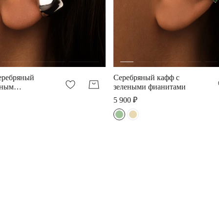
еребряный
Серебряный кафф с
еным
зелеными фианитами
5 900 ₽