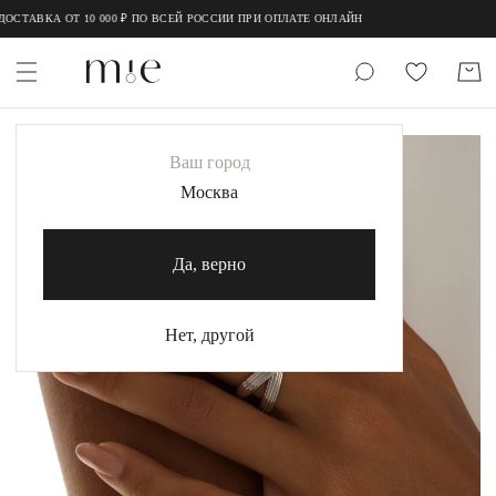
;
;
СТАВКА ОТ 10 000 ₽ ПО ВСЕЙ РОССИИ ПРИ ОПЛАТЕ ОНЛАЙН
НОВИНКИ
Ваш город
MIE
Москва
MIESTILO
Да, верно
Каталог
Акция
Нет, другой
Сертификаты
Коллекции
Образы