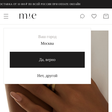
;
;
ТАВКА ОТ 10 000 ₽ ПО ВСЕЙ РОССИИ ПРИ ОПЛАТЕ ОНЛАЙН
НОВИНКИ
Ваш город
MIE
Москва
MIESTILO
Да, верно
Каталог
Акция
Нет, другой
Сертификаты
Коллекции
Образы