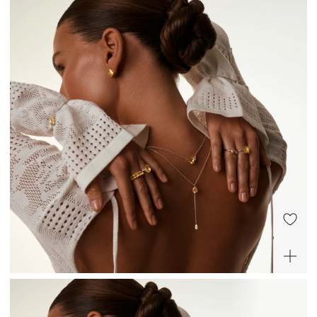
Сити Молл (СПб)
Коломяжский просп., д.17
Пионерская
Режим работы
10:00 - 22:00
Серебряное крупное
Серебряное кольцо с
кольцо с желтым
лимонным цитрином
фианитом
13 900 ₽
11 550 ₽
-20%
ХИТ
-30%