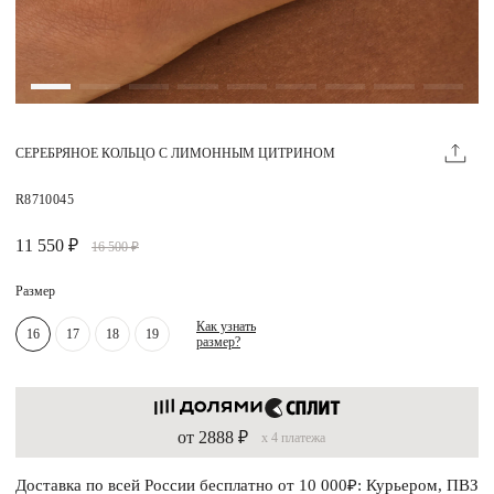
Магазины
MIE КЛУБ
СЕРЕБРЯНОЕ КОЛЬЦО С ЛИМОННЫМ ЦИТРИНОМ
Личный кабинет
Избранное
R8710045
Москва
11 550 ₽
16 500 ₽
Размер
Как узнать
16
17
18
19
размер?
НАПИСАТЬ В ЧАТ
Нужна помощь?
от 2888 ₽
x 4 платежа
Доставка по всей России бесплатно от 10 000₽: Курьером, ПВЗ