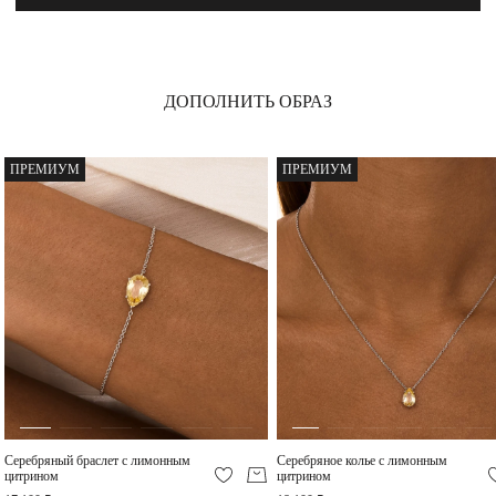
цитрином и фианитом
23 400 ₽
11 550 ₽
ХИТ
-30%
ДОПОЛНИТЬ ОБРАЗ
Серебряное кольцо с
Теннисное серебряное
лимонным цитрином
колье с лимонным
ПРЕМИУМ
ПРЕМИУМ
цитрином
11 550 ₽
30 000 ₽
-20%
ХИТ
Серебряное кольцо с
Серебряное кольцо с
лимонным цитрином и
лимонным цитрином и
фианитом
фианитами
11 200 ₽
9 520 ₽
Серебряный браслет с лимонным
Серебряное колье с лимонным
Серебряное кольцо с
цитрином
цитрином
лимонным цитрином
Эмеральд