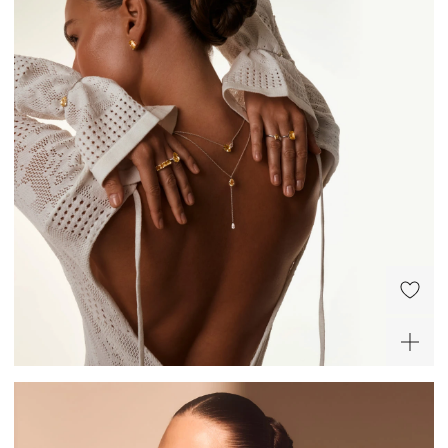
Серебряное кольцо с
лимонным цитрином
Эмеральд
13 200 ₽
Серебряное кольцо с
Серебряное колье с
лимонным цитрином
лимонным цитрином и
фианитом
11 550 ₽
25 100 ₽