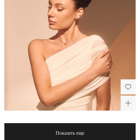
Серебряное колье-
Серебряный браслет с
галстук с лимонным
лимонным цитрином
цитрином и фианитом
23 400 ₽
17 100 ₽
-20%
-30%
Серебряные серьги с
Серебряное колье с
лимонным цитрином
лимонным цитрином и
фианитом
32 500 ₽
25 100 ₽
-30%
Серебряное кольцо с
Серебряное кольцо с
цитринами Ашер
лимонным цитрином и
фианитами
18 080 ₽
9 520 ₽
-30%
Показать еще
Серебряное колье-
Серебряное кольцо с
галстук с лимонным
лимонным цитрином