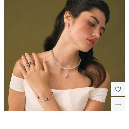
Жесткий браслет
Крупное серебряное
кольцо Майя П с
30 450 ₽
горным хрусталем
12 320 ₽
-60%
-60%
-60%