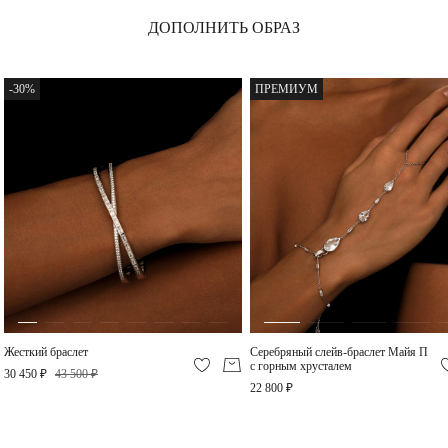
Серебряное крупное
Серебряное широкое
ДОПОЛНИТЬ ОБРАЗ
кольцо
кольцо с дорожкой
фианитов
5 840 ₽
5 280 ₽
-30%
ПРЕМИУМ
Серебряное крупное
Серебряные серьги-
кольцо
пусеты Майя П с
горным хрусталем
5 840 ₽
20 300 ₽
Жесткий браслет
Серебряный слейв-браслет Майя П
с горным хрусталем
30 450 ₽
43 500 ₽
22 800 ₽