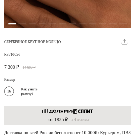
Магазины
MIE КЛУБ
СЕРЕБРЯНОЕ КРУПНОЕ КОЛЬЦО
Личный кабинет
Избранное
R8710056
Москва
7 300 ₽
14 600 ₽
Размер
Как узнать
16
размер?
НАПИСАТЬ В ЧАТ
Нужна помощь?
от 1825 ₽
x 4 платежа
Доставка по всей России бесплатно от 10 000₽: Курьером, ПВЗ