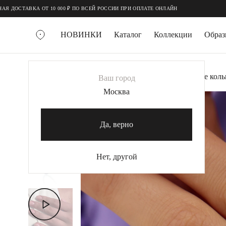
;
;
СТАВКА ОТ 10 000 ₽ ПО ВСЕЙ РОССИИ ПРИ ОПЛАТЕ ОНЛАЙН
НОВИНКИ
Каталог
Коллекции
Обра
ВСЕ УКРАШЕНИЯ
Главная
Украшения
Кольца
Серебряное коль
Ваш город
MIE
Москва
MIESTILO
КОЛЬЕ
Да, верно
Колье галстуки
Колье цепи
Нет, другой
Колье чокеры
КОЛЬЦА
Помолвочные кольца
Широкие кольца