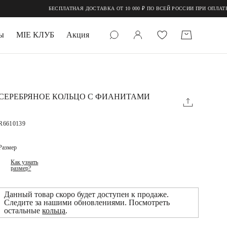
БЕСПЛАТНАЯ ДОСТАВКА ОТ 10 000 ₽ ПО ВСЕЙ РОССИИ ПРИ ОПЛАТЕ ОНЛ
ы
MIE КЛУБ
Акция
 КАМНИ
мруд
СЕРЕБРЯНОЕ КОЛЬЦО С ФИАНИТАМИ
R6610139
Размер
Как узнать
размер?
УПАКОВКА
Данный товар скоро будет доступен к продаже.
Следите за нашими обновлениями. Посмотреть
остальные
кольца
.