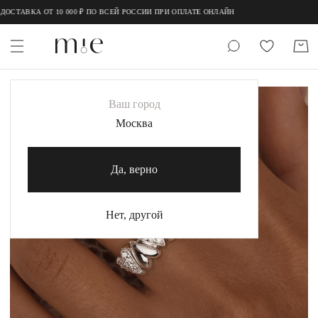
;
;
ОСТАВКА ОТ 10 000 ₽ ПО ВСЕЙ РОССИИ ПРИ ОПЛАТЕ ОНЛАЙН
НОВИНКИ
Ваш город
MIE
Москва
MIESTILO
Да, верно
Каталог
Акция
Нет, другой
Сертификаты
Коллекции
Образы