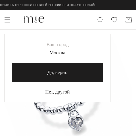
;
;
ТАВКА ОТ 10 000 ₽ ПО ВСЕЙ РОССИИ ПРИ ОПЛАТЕ ОНЛАЙН
НОВИНКИ
Ваш город
MIE
Москва
MIESTILO
Да, верно
Каталог
Акция
Нет, другой
Сертификаты
Коллекции
Образы