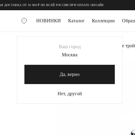
;
;
ОСТАВКА ОТ 10 000 ₽ ПО ВСЕЙ РОССИИ ПРИ ОПЛАТЕ ОНЛАЙН
НОВИНКИ
Каталог
Коллекции
Обра
ВСЕ УКРАШЕНИЯ
Главная
Украшения
Кольца
Серебряное трой
Ваш город
MIE
Москва
MIESTILO
КОЛЬЕ
Да, верно
Колье галстуки
Колье цепи
Нет, другой
Колье чокеры
КОЛЬЦА
Помолвочные кольца
Широкие кольца