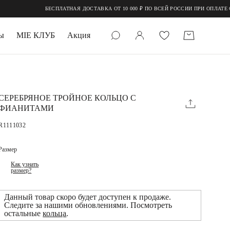
БЕСПЛАТНАЯ ДОСТАВКА ОТ 10 000 ₽ ПО ВСЕЙ РОССИИ ПРИ ОПЛАТЕ ОН
ы
MIE КЛУБ
Акция
 КАМНИ
мруд
СЕРЕБРЯНОЕ ТРОЙНОЕ КОЛЬЦО С
ФИАНИТАМИ
R1111032
Размер
Как узнать
размер?
УПАКОВКА
Данный товар скоро будет доступен к продаже.
Следите за нашими обновлениями. Посмотреть
остальные
кольца
.