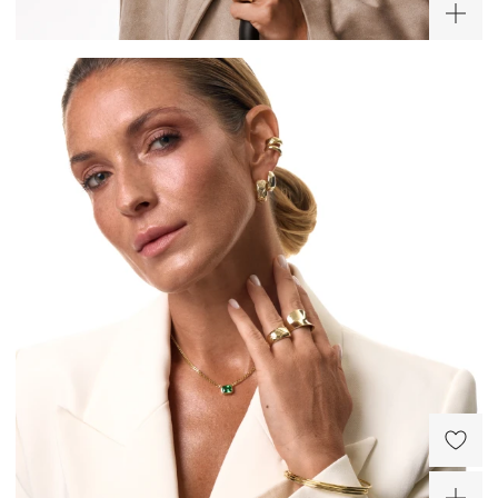
Европолис (СПб)
Полюстровский пр-кт, 84a
Лесная
Режим работы
10.00-22.00
-30%
Сити Молл (СПб)
Коломяжский просп., д.17
Пионерская
Режим работы
10:00 - 22:00
Крупные серьги
Широкое кольцо
Пенелопа из серебра в
вогнутой формы из
покрытии желтое золото
серебра в покрытии
15 600 ₽
5 740 ₽
желтое золото