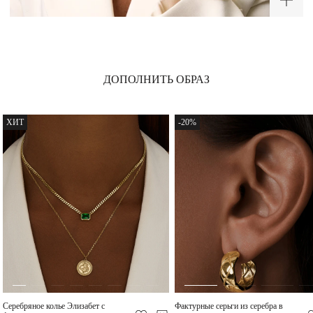
-30%
ХИТ
ДОПОЛНИТЬ ОБРАЗ
ХИТ
-20%
Широкое кольцо
Серебряное колье
вогнутой формы из
Элизабет с фианитом в
серебра в покрытии
покрытии желтое золото
5 740 ₽
16 000 ₽
желтое золото
-20%
Серебряное колье Элизабет с
Фактурные серьги из серебра в