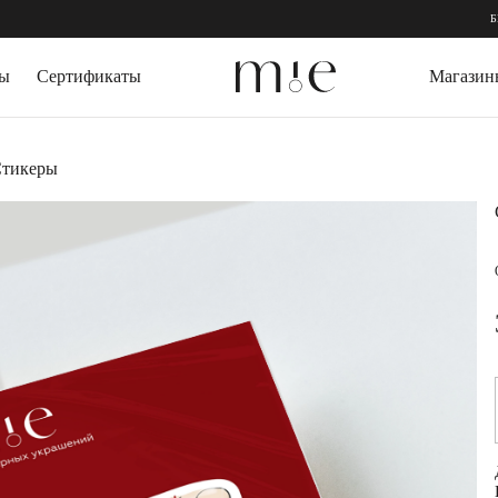
БЕСП
зы
Сертификаты
Магазин
СЕРЬГИ
ДРАГОЦЕННЫЕ
тикеры
Серьги пусеты
Выращенный изу
Серьги кольца
Горный Хрусталь
Серьги трансформеры
Агат
КАФФЫ
Топаз
Цитрин
БРАСЛЕТЫ
Гранат
Жесткие браслеты
ПОДАРОЧНАЯ 
Слейв-браслеты
Браслеты на ногу