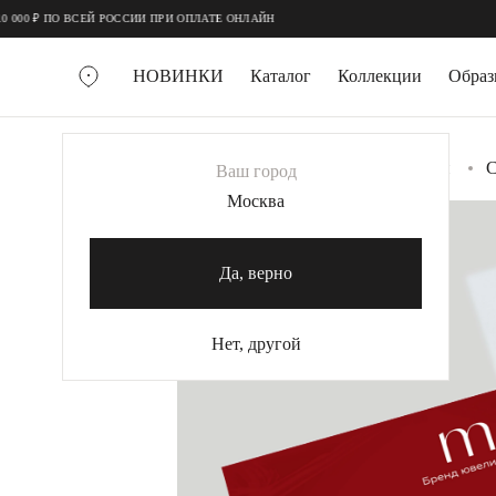
;
;
00 ₽ ПО ВСЕЙ РОССИИ ПРИ ОПЛАТЕ ОНЛАЙН
НОВИНКИ
Каталог
Коллекции
Обра
ВСЕ УКРАШЕНИЯ
Главная
Украшения
Подарочные открытки
С
Ваш город
MIE
Москва
-48%
MIESTILO
КОЛЬЕ
Да, верно
Колье галстуки
Колье цепи
Нет, другой
Колье чокеры
КОЛЬЦА
Помолвочные кольца
Широкие кольца