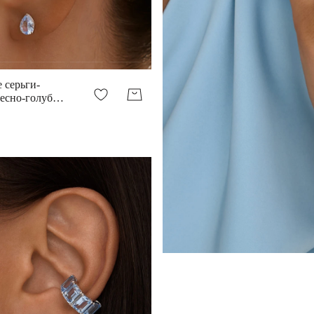
 серьги-
бесно-голубой