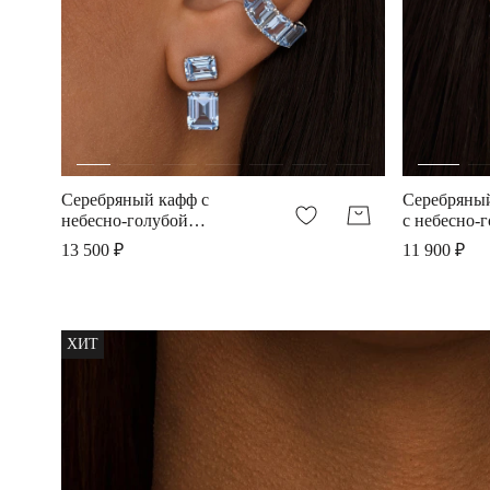
Серебряный кафф с
Серебряный
небесно-голубой
с небесно-
шпинелью
шпинелью
13 500 ₽
11 900 ₽
ХИТ