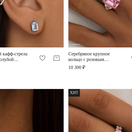
 кафф-стрела
Серебряное крупное
голубой
кольцо с розовым
фианитом
10 300 ₽
ХИТ