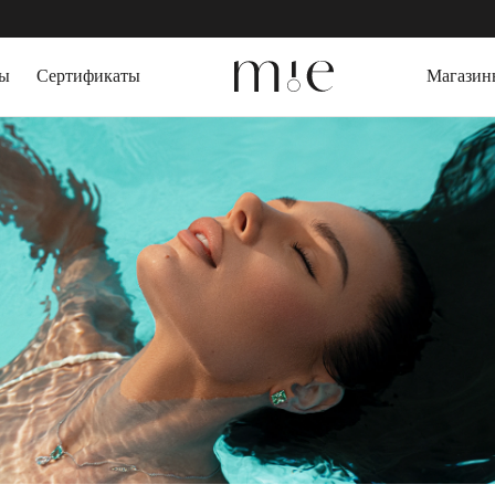
БЕСПЛАТНАЯ ДОСТАВКА 
зы
Сертификаты
Магазин
СЕРЬГИ
ДРАГОЦЕННЫЕ
Серьги пусеты
Выращенный изу
Серьги кольца
Горный Хрусталь
Серьги трансформеры
Агат
КАФФЫ
Топаз
Цитрин
ПИРСИНГ
Гранат
БРАСЛЕТЫ
ПОДАРОЧНАЯ 
Жесткие браслеты
Слейв-браслеты
Браслеты на ногу