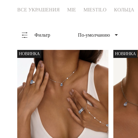
Коктейльные кольца
ВСЕ УКРАШЕНИЯ
MIE
MIESTILO
КОЛЬЦА
Фильтр
По-умолчанию
По-умолчанию
Сначала популярные
НОВИНКА
НОВИНКА
Сначала новые
Сначала дорогие
Сначала дешевые