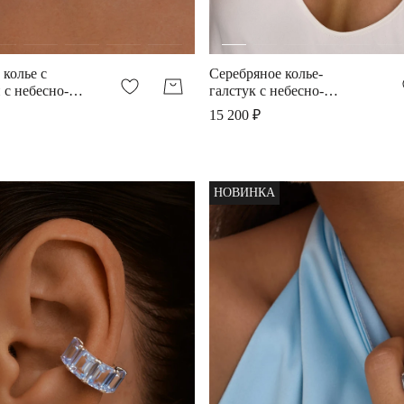
 колье с
Серебряное колье-
 с небесно-
галстук с небесно-
пинелью
голубой шпинелью
15 200 ₽
НОВИНКА