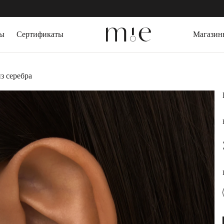
зы
Сертификаты
Магазин
СЕРЬГИ
ДРАГОЦЕННЫЕ
з серебра
Серьги пусеты
Выращенный изу
Серьги кольца
Горный Хрусталь
Серьги трансформеры
Агат
КАФФЫ
Топаз
Цитрин
ПИРСИНГ
Гранат
БРАСЛЕТЫ
ПОДАРОЧНАЯ 
Жесткие браслеты
Слейв-браслеты
Браслеты на ногу