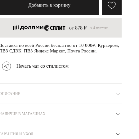
Добавить в корзину
от 878 ₽
x 4 платежа
Доставка по всей России бесплатно от 10 000₽: Курьером,
ПВЗ СДЭК, ПВЗ Яндекс Маркет, Почта России.
Начать чат со стилистом
ОПИСАНИЕ
Материал
Серебро 925
Коллекция
МИНИМАЛИЗМ
Вставка
НАЛИЧИЕ В МАГАЗИНАХ
Без вставок
Вид замка
Кольца
Покрытие
Родий
Бренд
MIE
Цвет
Белый
Вес
2.4
ГАРАНТИЯ И УХОД
Москва
Артикул
E69100056