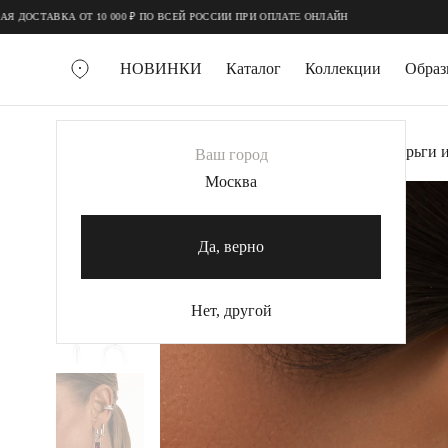
;
;
ВКА ОТ 10 000 ₽ ПО ВСЕЙ РОССИИ ПРИ ОПЛАТЕ ОНЛАЙН
НОВИНКИ
Каталог
Коллекции
Обра
ВСЕ УКРАШЕНИЯ
Главная
Украшения
Серьги
Базовые серьги и
Ваш город
MIE
Москва
-35%
ХИТ
MIESTILO
КОЛЬЕ
Да, верно
Колье галстуки
Колье цепи
Нет, другой
Колье чокеры
КОЛЬЦА
Помолвочные кольца
Широкие кольца