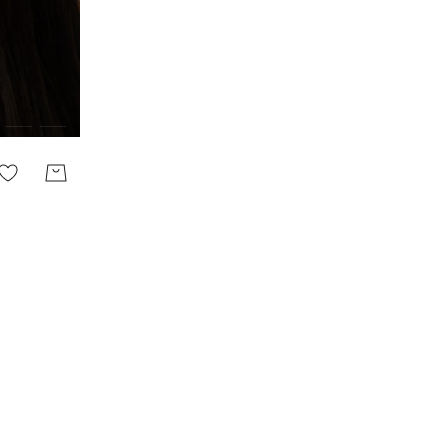
Галерея (СПб)
Лиговский проспект, 30а
Пл. Восстания
Режим работы
10:00—23:00
Европолис (СПб)
Полюстровский пр-кт, 84a
Лесная
Режим работы
10.00-22.00
Сити Молл (СПб)
Коломяжский просп., д.17
Пионерская
Режим работы
10:00 - 22:00