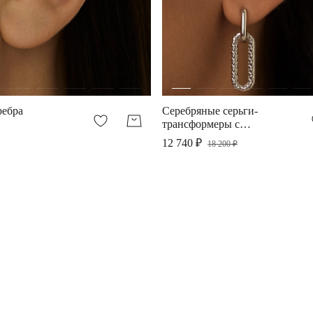
ребра
Серебряные серьги-
трансформеры с
фактурными овалами и
12 740 ₽
18 200 ₽
фианитами