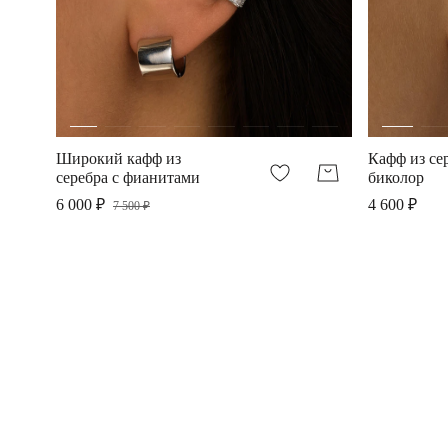
Широкий кафф из
Кафф из се
серебра c фианитами
биколор
6 000 ₽
4 600 ₽
7 500 ₽