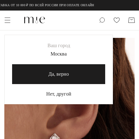
;
;
ВКА ОТ 10 000 ₽ ПО ВСЕЙ РОССИИ ПРИ ОПЛАТЕ ОНЛАЙН
НОВИНКИ
Ваш город
MIE
Москва
MIESTILO
Да, верно
Каталог
Акция
Нет, другой
Сертификаты
Коллекции
Образы