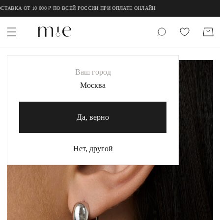
;
;
ТАВКА ОТ 10 000 ₽ ПО ВСЕЙ РОССИИ ПРИ ОПЛАТЕ ОНЛАЙН
НОВИНКИ
Ваш город
MIE
Москва
MIESTILO
Да, верно
Каталог
Акция
Нет, другой
Сертификаты
Коллекции
Образы