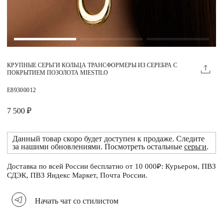
Магазины
MIE КЛУБ
КРУПНЫЕ СЕРЬГИ КОЛЬЦА ТРАНСФОРМЕРЫ ИЗ СЕРЕБРА С
Личный кабинет
ПОКРЫТИЕМ ПОЗОЛОТА MIESTILO
Избранное
E89300012
Москва
7 500 ₽
Данный товар скоро будет доступен к продаже. Следите
за нашими обновлениями. Посмотреть остальные
серьги
.
НАПИСАТЬ В ЧАТ
Нужна помощь?
Доставка по всей России бесплатно от 10 000₽: Курьером, ПВЗ
СДЭК, ПВЗ Яндекс Маркет, Почта России.
Начать чат со стилистом