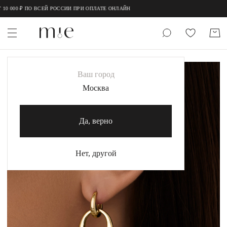
;
;
0 000 ₽ ПО ВСЕЙ РОССИИ ПРИ ОПЛАТЕ ОНЛАЙН
НОВИНКИ
Ваш город
MIE
Москва
MIESTILO
Да, верно
Каталог
Акция
Нет, другой
Сертификаты
Коллекции
Образы