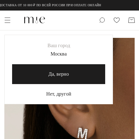
;
;
СТАВКА ОТ 10 000 ₽ ПО ВСЕЙ РОССИИ ПРИ ОПЛАТЕ ОНЛАЙН
НОВИНКИ
Ваш город
MIE
Москва
MIESTILO
Да, верно
Каталог
Акция
Нет, другой
Сертификаты
Коллекции
Образы