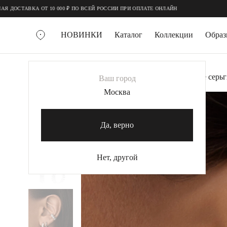
;
;
СТАВКА ОТ 10 000 ₽ ПО ВСЕЙ РОССИИ ПРИ ОПЛАТЕ ОНЛАЙН
НОВИНКИ
Каталог
Коллекции
Обра
ВСЕ УКРАШЕНИЯ
Главная
Украшения
Серьги
Рельефные серьг
Ваш город
MIE
Москва
MIESTILO
КОЛЬЕ
Да, верно
Колье галстуки
Колье цепи
Нет, другой
Колье чокеры
КОЛЬЦА
Помолвочные кольца
Широкие кольца