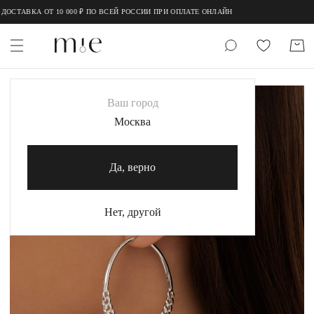
;
;
ОСТАВКА ОТ 10 000 ₽ ПО ВСЕЙ РОССИИ ПРИ ОПЛАТЕ ОНЛАЙН
НОВИНКИ
Ваш город
MIE
Москва
MIESTILO
Да, верно
Каталог
Акция
Нет, другой
Сертификаты
Коллекции
Образы