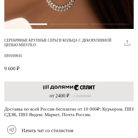
Магазины
MIE КЛУБ
СЕРЕБРЯНЫЕ КРУПНЫЕ СЕРЬГИ КОЛЬЦА С ДЕКОРАТИВНОЙ
Личный кабинет
ЦЕПЬЮ MIESTILO
Избранное
E89100041
Москва
9 600 ₽
от 2400 ₽
x 4 платежа
НАПИСАТЬ В ЧАТ
Нужна помощь?
Доставка по всей России бесплатно от 10 000₽: Курьером, ПВЗ
СДЭК, ПВЗ Яндекс Маркет, Почта России.
Начать чат со стилистом