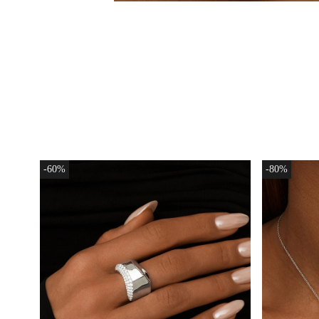
-60%
-80%