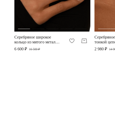
Серебряное широкое
Серебряное
кольцо из мятого металла
тонкой цеп
с фианитами
овальной п
6 600 ₽
2 980 ₽
16 500 ₽
14 9
фианитами