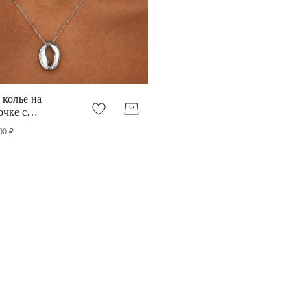
 колье на
очке с
одвеской с
00 ₽