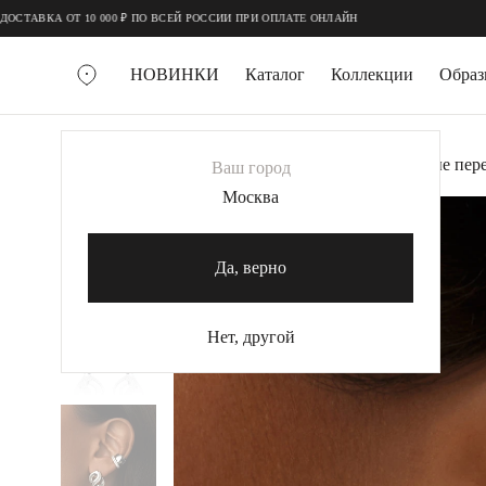
;
;
А ОТ 10 000 ₽ ПО ВСЕЙ РОССИИ ПРИ ОПЛАТЕ ОНЛАЙН
НОВИНКИ
Каталог
Коллекции
Обра
ВСЕ УКРАШЕНИЯ
Главная
Украшения
Серьги
Серебряные пер
Ваш город
MIE
Москва
-55%
MIESTILO
КОЛЬЕ
Да, верно
Колье галстуки
Колье цепи
Нет, другой
Колье чокеры
КОЛЬЦА
Помолвочные кольца
Широкие кольца