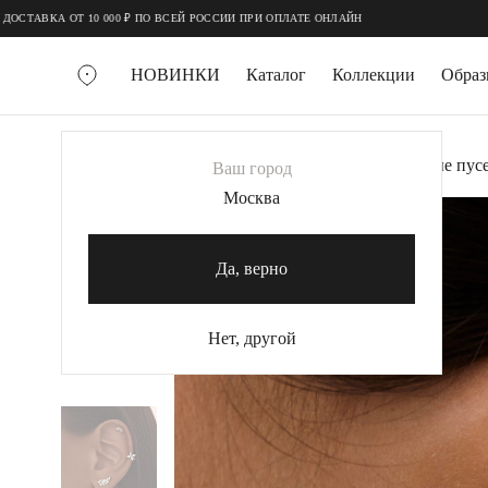
;
;
ВКА ОТ 10 000 ₽ ПО ВСЕЙ РОССИИ ПРИ ОПЛАТЕ ОНЛАЙН
НОВИНКИ
Каталог
Коллекции
Обра
ВСЕ УКРАШЕНИЯ
Главная
Украшения
Серьги
Серебряные пус
Ваш город
MIE
Москва
MIESTILO
КОЛЬЕ
Да, верно
Колье галстуки
Колье цепи
Нет, другой
Колье чокеры
КОЛЬЦА
Помолвочные кольца
Широкие кольца