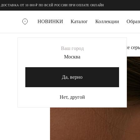
;
;
ВКА ОТ 10 000 ₽ ПО ВСЕЙ РОССИИ ПРИ ОПЛАТЕ ОНЛАЙН
НОВИНКИ
Каталог
Коллекции
Обра
ВСЕ УКРАШЕНИЯ
Главная
Украшения
Серьги
Серебряные сер
Ваш город
MIE
Москва
MIESTILO
КОЛЬЕ
Да, верно
Колье галстуки
Колье цепи
Нет, другой
Колье чокеры
КОЛЬЦА
Помолвочные кольца
Широкие кольца