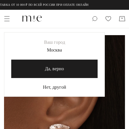
;
;
 ОТ 10 000 ₽ ПО ВСЕЙ РОССИИ ПРИ ОПЛАТЕ ОНЛАЙН
НОВИНКИ
Ваш город
MIE
Москва
MIESTILO
Да, верно
Каталог
Акция
Нет, другой
Сертификаты
Коллекции
Образы