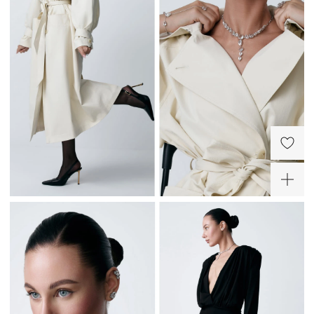
Слейв-браслет из
Кольцо из серебра
серебра Кристалл
Кристалл
12 040 ₽
11 920 ₽
-30%
-20%