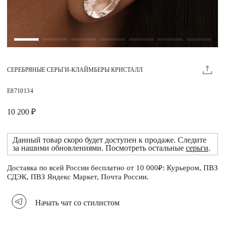
Магазины
MIE КЛУБ
СЕРЕБРЯНЫЕ СЕРЬГИ-КЛАЙМБЕРЫ КРИСТАЛЛ
Личный кабинет
Избранное
E8710134
Москва
10 200 ₽
Данный товар скоро будет доступен к продаже. Следите
за нашими обновлениями. Посмотреть остальные
серьги
.
НАПИСАТЬ В ЧАТ
Нужна помощь?
Доставка по всей России бесплатно от 10 000₽: Курьером, ПВЗ
СДЭК, ПВЗ Яндекс Маркет, Почта России.
Начать чат со стилистом