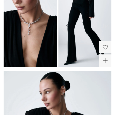
Слейв-браслет из
Кольцо из серебра
серебра Кристалл
Кристалл
12 040 ₽
11 920 ₽