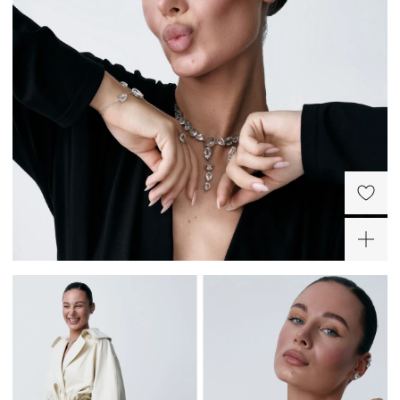
Серебро – самый пластичный и мягкий металл.
Серебряные украшения деформируются куда легче, чем украшения из золота или
платины, поэтому требуют особо бережного отношения.
Снимайте украшения перед сном, а лучше сразу придя домой. Золотое правило:
сначала снимаем украшение, потом одежду во избежание зацепок и
«перетяжек» цепей.
Не проводите водные процедуры в украшениях, избегайте нанесение
косметических средств на украшение (особенно с SPF), парфюма.
-30%
-20%