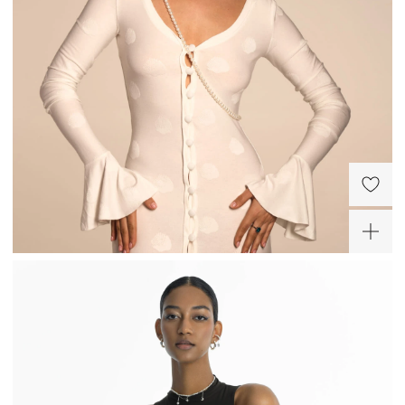
Колье из серебра с
Кольцо из серебра с
жемчугом и фианитом
синим фианитом
Галатея
Галатея
13 230 ₽
10 600 ₽
-30%
ХИТ