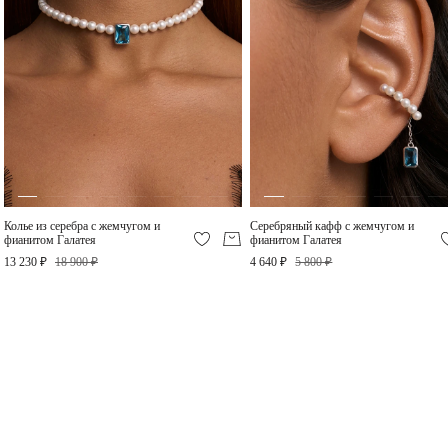
Серебряное колье-чокер
с натуральным
жемчугом Галатея
17 500 ₽
Колье из серебра с жемчугом и
Серебряный кафф с жемчугом и
фианитом Галатея
фианитом Галатея
13 230 ₽
18 900 ₽
4 640 ₽
5 800 ₽