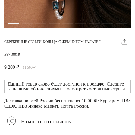
Магазины
MIE КЛУБ
СЕРЕБРЯНЫЕ СЕРЬГИ-КОЛЬЦА С ЖЕМЧУГОМ ГАЛАТЕЯ
Личный кабинет
Избранное
E8710019
Москва
9 200 ₽
11 500 ₽
Данный товар скоро будет доступен к продаже. Следите
за нашими обновлениями. Посмотреть остальные
серьги
.
НАПИСАТЬ В ЧАТ
Нужна помощь?
Доставка по всей России бесплатно от 10 000₽: Курьером, ПВЗ
СДЭК, ПВЗ Яндекс Маркет, Почта России.
Начать чат со стилистом