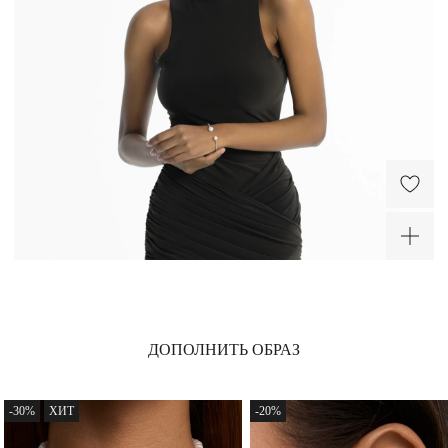
Колье из серебра с
Кольцо из серебра с
жемчугом и фианитом
синим фианитом
Галатея
Галатея
13 230 ₽
10 600 ₽
-20%
-40%
ХИТ
Серебряный кафф с
Колье-трансформер из
ДОПОЛНИТЬ ОБРАЗ
жемчугом и фианитом
серебра с жемчугом
Галатея
Галатея
4 640 ₽
13 680 ₽
-30%
ХИТ
-20%