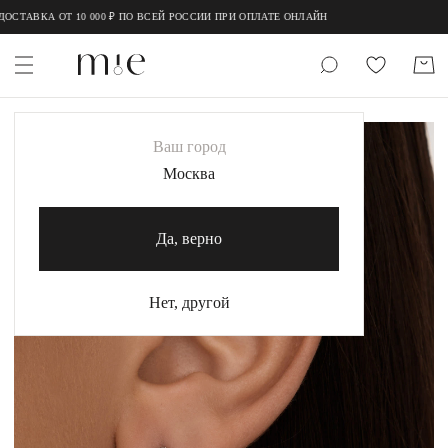
;
;
СТАВКА ОТ 10 000 ₽ ПО ВСЕЙ РОССИИ ПРИ ОПЛАТЕ ОНЛАЙН
НОВИНКИ
Ваш город
MIE
Москва
MIESTILO
Да, верно
Каталог
Акция
Нет, другой
Сертификаты
Коллекции
Образы