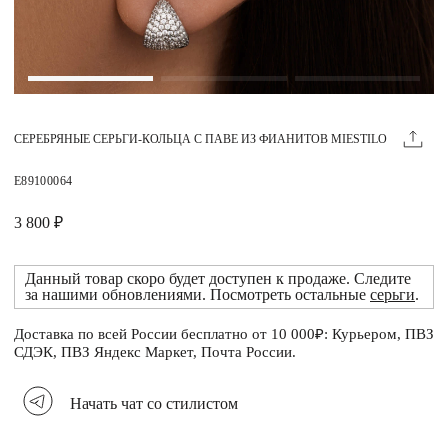
Магазины
MIE КЛУБ
СЕРЕБРЯНЫЕ СЕРЬГИ-КОЛЬЦА С ПАВЕ ИЗ ФИАНИТОВ MIESTILO
Личный кабинет
Избранное
E89100064
Москва
3 800 ₽
Данный товар скоро будет доступен к продаже. Следите
за нашими обновлениями. Посмотреть остальные
серьги
.
НАПИСАТЬ В ЧАТ
Нужна помощь?
Доставка по всей России бесплатно от 10 000₽: Курьером, ПВЗ
СДЭК, ПВЗ Яндекс Маркет, Почта России.
Начать чат со стилистом