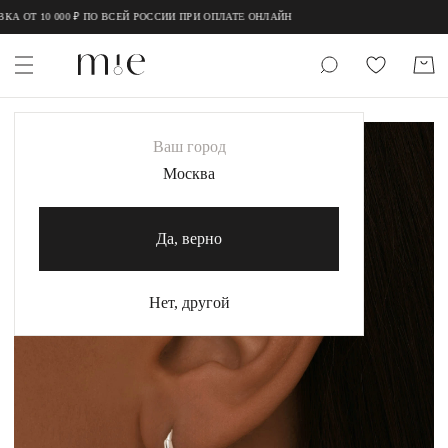
;
;
А ОТ 10 000 ₽ ПО ВСЕЙ РОССИИ ПРИ ОПЛАТЕ ОНЛАЙН
НОВИНКИ
Ваш город
MIE
Москва
MIESTILO
Да, верно
Каталог
Акция
Нет, другой
Сертификаты
Коллекции
Образы