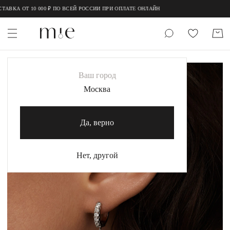
;
;
АВКА ОТ 10 000 ₽ ПО ВСЕЙ РОССИИ ПРИ ОПЛАТЕ ОНЛАЙН
НОВИНКИ
Ваш город
MIE
Москва
MIESTILO
Да, верно
Каталог
Акция
Нет, другой
Сертификаты
Коллекции
Образы