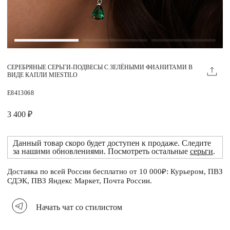
Магазины
MIE КЛУБ
СЕРЕБРЯНЫЕ СЕРЬГИ-ПОДВЕСЫ С ЗЕЛЁНЫМИ ФИАНИТАМИ В
Личный кабинет
ВИДЕ КАПЛИ MIESTILO
Избранное
E8413068
Москва
3 400 ₽
Данный товар скоро будет доступен к продаже. Следите
за нашими обновлениями. Посмотреть остальные
серьги
.
НАПИСАТЬ В ЧАТ
Нужна помощь?
Доставка по всей России бесплатно от 10 000₽: Курьером, ПВЗ
СДЭК, ПВЗ Яндекс Маркет, Почта России.
Начать чат со стилистом