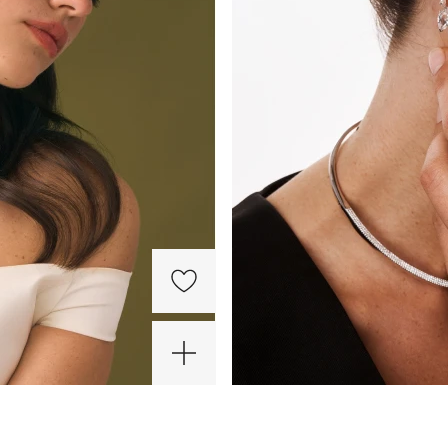
-50%
-20%