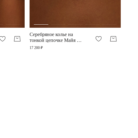
Серебряное колье на
тонкой цепочке Майя П с
горным хрусталем
17 200 ₽