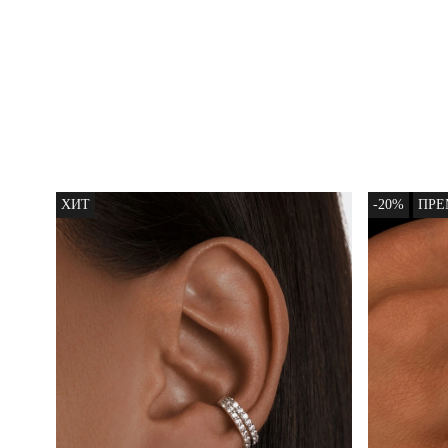
ХИТ
-20%
ПР