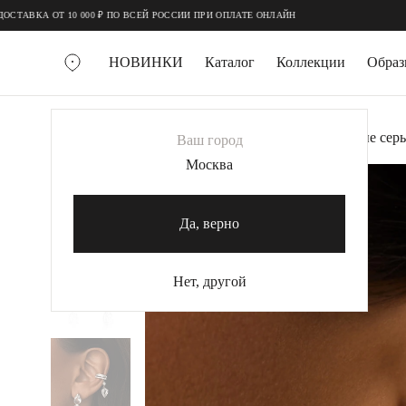
;
;
10 000 ₽ ПО ВСЕЙ РОССИИ ПРИ ОПЛАТЕ ОНЛАЙН
НОВИНКИ
Каталог
Коллекции
Обра
ВСЕ УКРАШЕНИЯ
Главная
Украшения
Серьги
Серебряные серь
Ваш город
MIE
Москва
MIESTILO
КОЛЬЕ
Да, верно
Колье галстуки
Колье цепи
Нет, другой
Колье чокеры
КОЛЬЦА
Помолвочные кольца
Широкие кольца