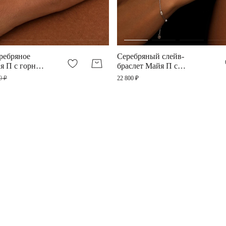
ребряное
Серебряный слейв-
я П с горным
браслет Майя П с
горным хрусталем
0 ₽
22 800 ₽