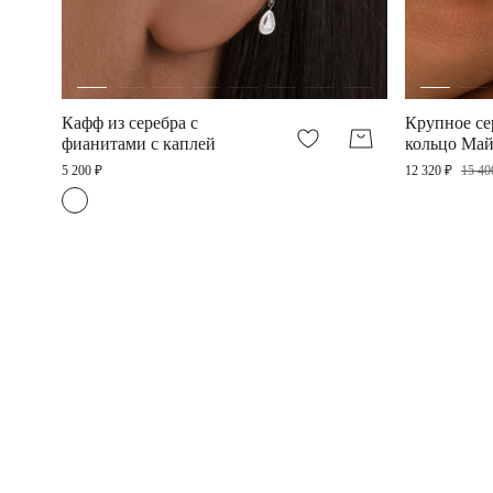
Кафф из серебра с
Крупное се
фианитами с каплей
кольцо Май
хрусталем
5 200 ₽
12 320 ₽
15 40