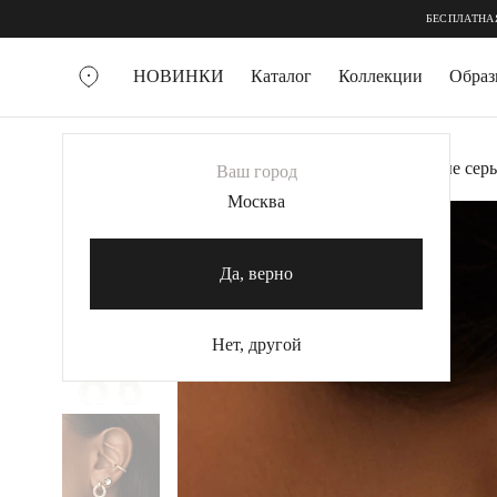
;
;
БЕСПЛАТНАЯ ДОСТАВКА ОТ 1
НОВИНКИ
Каталог
Коллекции
Обра
ВСЕ УКРАШЕНИЯ
Главная
Украшения
Серьги
Серебряные серь
Ваш город
MIE
Москва
MIESTILO
КОЛЬЕ
Да, верно
Колье галстуки
Колье цепи
Нет, другой
Колье чокеры
КОЛЬЦА
Помолвочные кольца
Широкие кольца