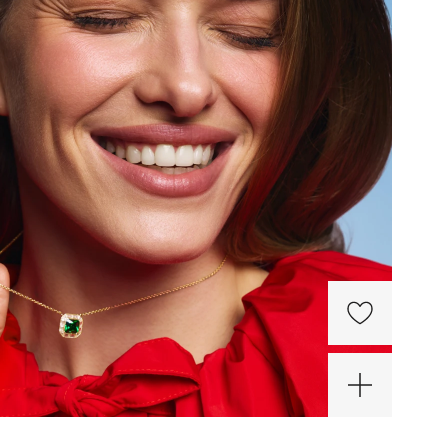
В наличии в 3 магазинах
Галерея (СПб)
Лиговский проспект, 30а
Пл. Восстания
Режим работы
10:00—23:00
Европолис (СПб)
Полюстровский пр-кт, 84a
Лесная
Режим работы
10.00-22.00
Сити Молл (СПб)
Коломяжский просп., д.17
Пионерская
Режим работы
10:00 - 22:00