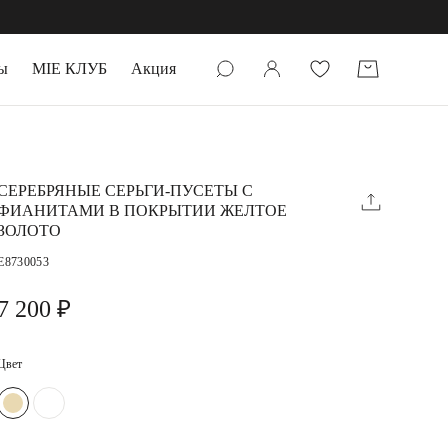
ы
MIE КЛУБ
Акция
 КАМНИ
мруд
СЕРЕБРЯНЫЕ СЕРЬГИ-ПУСЕТЫ С
ФИАНИТАМИ В ПОКРЫТИИ ЖЕЛТОЕ
ЗОЛОТО
E8730053
7 200 ₽
УПАКОВКА
Цвет