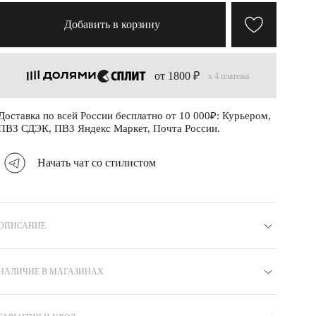
Добавить в корзину
от 1800 ₽
x 4 платежа
Доставка по всей России бесплатно от 10 000₽: Курьером,
ПВЗ СДЭК, ПВЗ Яндекс Маркет, Почта России.
Начать чат со стилистом
ОПИСАНИЕ
Материал
Серебро 925
Коллекция
СВОБОДА
Вставка
НАЛИЧИЕ В МАГАЗИНАХ
Фианит
Вид замка
Пусеты
Покрытие
Желтое золото
Бренд
MIE
Цвет
Желтый
Вес
3.3