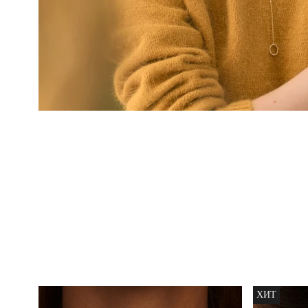
Позолоче
базовый
кафф с
4 400 ₽
ХИТ
фианитами
из серебра