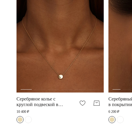
Серебряное колье с
Серебряны
круглой подвеской в
в покрытии
покрытии желтое золото
золото
10 400 ₽
6 200 ₽