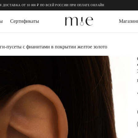
0 000 ₽ ПО ВСЕЙ РОССИИ ПРИ ОПЛАТЕ ОНЛАЙН
зы
Сертификаты
Магазин
СЕРЬГИ
ДРАГОЦЕННЫЕ
ги-пусеты с фианитами в покрытии желтое золото
Серьги пусеты
Выращенный изу
Серьги кольца
Горный Хрусталь
Серьги трансформеры
Агат
КАФФЫ
Топаз
Цитрин
БРАСЛЕТЫ
Гранат
Жесткие браслеты
ПОДАРОЧНАЯ 
Слейв-браслеты
Браслеты на ногу