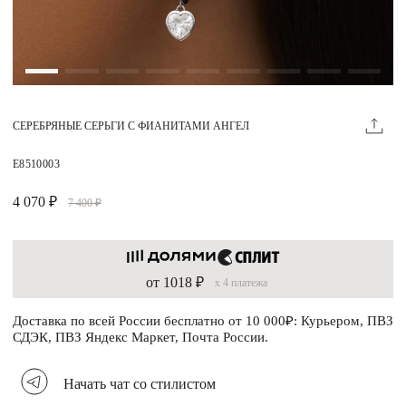
Магазины
MIE КЛУБ
СЕРЕБРЯНЫЕ СЕРЬГИ С ФИАНИТАМИ АНГЕЛ
Личный кабинет
Избранное
E8510003
Москва
4 070 ₽
7 400 ₽
от 1018 ₽
x 4 платежа
НАПИСАТЬ В ЧАТ
Нужна помощь?
Доставка по всей России бесплатно от 10 000₽: Курьером, ПВЗ
СДЭК, ПВЗ Яндекс Маркет, Почта России.
Начать чат со стилистом