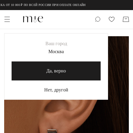
;
;
 ОТ 10 000 ₽ ПО ВСЕЙ РОССИИ ПРИ ОПЛАТЕ ОНЛАЙН
НОВИНКИ
-20%
Ваш город
MIE
Москва
MIESTILO
Да, верно
Каталог
Акция
Нет, другой
Сертификаты
Коллекции
Образы