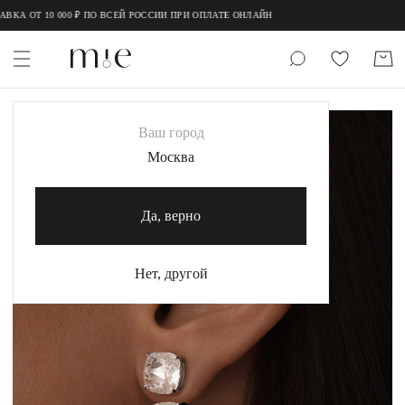
;
;
 ОТ 10 000 ₽ ПО ВСЕЙ РОССИИ ПРИ ОПЛАТЕ ОНЛАЙН
НОВИНКИ
Ваш город
MIE
Москва
MIESTILO
Да, верно
Каталог
Акция
Нет, другой
Сертификаты
Коллекции
Образы