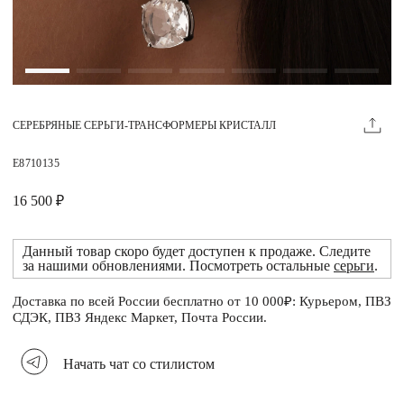
Магазины
MIE КЛУБ
СЕРЕБРЯНЫЕ СЕРЬГИ-ТРАНСФОРМЕРЫ КРИСТАЛЛ
Личный кабинет
Избранное
E8710135
Москва
16 500 ₽
Данный товар скоро будет доступен к продаже. Следите
за нашими обновлениями. Посмотреть остальные
серьги
.
НАПИСАТЬ В ЧАТ
Нужна помощь?
Доставка по всей России бесплатно от 10 000₽: Курьером, ПВЗ
СДЭК, ПВЗ Яндекс Маркет, Почта России.
Начать чат со стилистом