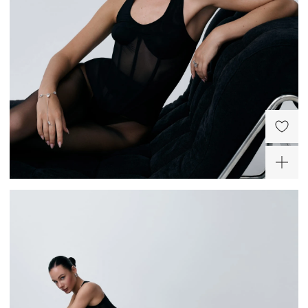
Слейв-браслет из
серебра Кристалл
12 040 ₽
-30%
-20%