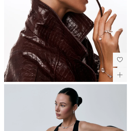
Слейв-браслет из
Кольцо из серебра
серебра Кристалл
Кристалл
12 040 ₽
11 920 ₽
-30%