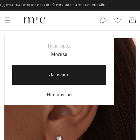
;
;
ДОСТАВКА ОТ 10 000 ₽ ПО ВСЕЙ РОССИИ ПРИ ОПЛАТЕ ОНЛАЙН
НОВИНКИ
Ваш город
MIE
Москва
MIESTILO
Да, верно
Каталог
Акция
Нет, другой
Сертификаты
Коллекции
Образы