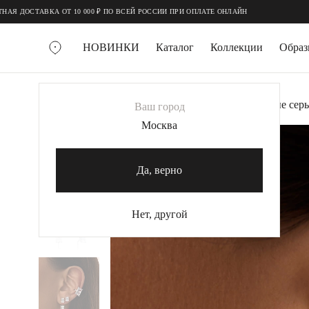
;
;
ОСТАВКА ОТ 10 000 ₽ ПО ВСЕЙ РОССИИ ПРИ ОПЛАТЕ ОНЛАЙН
НОВИНКИ
Каталог
Коллекции
Обра
ВСЕ УКРАШЕНИЯ
Главная
Украшения
Серьги
Серебряные серь
Ваш город
MIE
Москва
MIESTILO
КОЛЬЕ
Да, верно
Колье галстуки
Колье цепи
Нет, другой
Колье чокеры
КОЛЬЦА
Помолвочные кольца
Широкие кольца