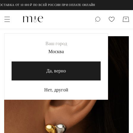
;
;
ТАВКА ОТ 10 000 ₽ ПО ВСЕЙ РОССИИ ПРИ ОПЛАТЕ ОНЛАЙН
НОВИНКИ
Ваш город
MIE
Москва
MIESTILO
Да, верно
Каталог
Акция
Нет, другой
Сертификаты
Коллекции
Образы