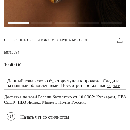
Магазины
MIE КЛУБ
СЕРЕБРЯНЫЕ СЕРЬГИ В ФОРМЕ СЕРДЦА БИКОЛОР
Личный кабинет
Избранное
E8710084
Москва
10 400 ₽
Данный товар скоро будет доступен к продаже. Следите
за нашими обновлениями. Посмотреть остальные
серьги
.
НАПИСАТЬ В ЧАТ
Нужна помощь?
Доставка по всей России бесплатно от 10 000₽: Курьером, ПВЗ
СДЭК, ПВЗ Яндекс Маркет, Почта России.
Начать чат со стилистом