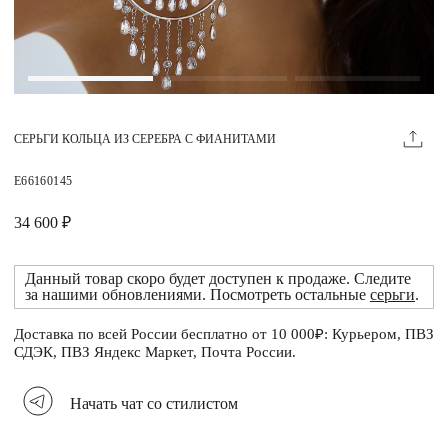
Магазины
MIE КЛУБ
СЕРЬГИ КОЛЬЦА ИЗ СЕРЕБРА С ФИАНИТАМИ
Личный кабинет
Избранное
E66160145
Москва
34 600 ₽
Данный товар скоро будет доступен к продаже. Следите
за нашими обновлениями. Посмотреть остальные
серьги
.
НАПИСАТЬ В ЧАТ
Нужна помощь?
Доставка по всей России бесплатно от 10 000₽: Курьером, ПВЗ
СДЭК, ПВЗ Яндекс Маркет, Почта России.
Начать чат со стилистом