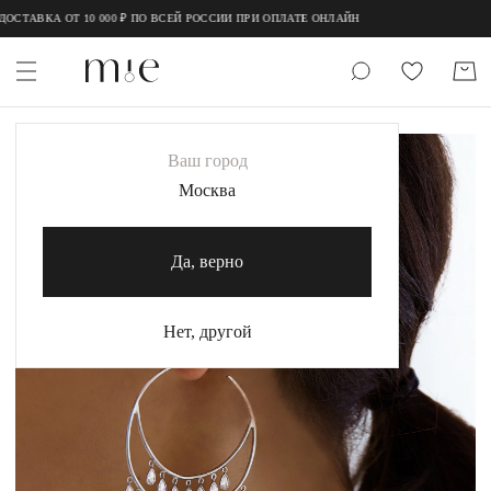
;
;
ОСТАВКА ОТ 10 000 ₽ ПО ВСЕЙ РОССИИ ПРИ ОПЛАТЕ ОНЛАЙН
НОВИНКИ
Ваш город
MIE
Москва
MIESTILO
Да, верно
Каталог
Акция
Нет, другой
Сертификаты
Коллекции
Образы