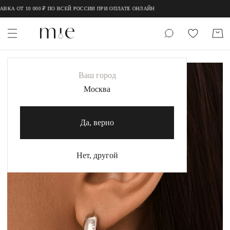
;
;
КА ОТ 10 000 ₽ ПО ВСЕЙ РОССИИ ПРИ ОПЛАТЕ ОНЛАЙН
НОВИНКИ
Ваш город
MIE
Москва
MIESTILO
Да, верно
Каталог
Акция
Нет, другой
Сертификаты
Коллекции
Образы