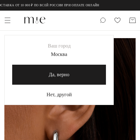
;
;
ТАВКА ОТ 10 000 ₽ ПО ВСЕЙ РОССИИ ПРИ ОПЛАТЕ ОНЛАЙН
НОВИНКИ
Ваш город
MIE
Москва
MIESTILO
Да, верно
Каталог
Акция
Нет, другой
Сертификаты
Коллекции
Образы