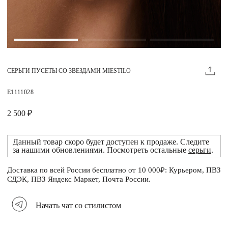
Магазины
MIE КЛУБ
СЕРЬГИ ПУСЕТЫ СО ЗВЕЗДАМИ MIESTILO
Личный кабинет
Избранное
E1111028
Москва
2 500 ₽
Данный товар скоро будет доступен к продаже. Следите
за нашими обновлениями. Посмотреть остальные
серьги
.
НАПИСАТЬ В ЧАТ
Нужна помощь?
Доставка по всей России бесплатно от 10 000₽: Курьером, ПВЗ
СДЭК, ПВЗ Яндекс Маркет, Почта России.
Начать чат со стилистом