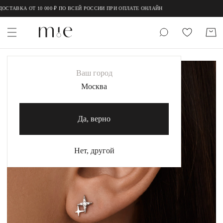
;
;
СТАВКА ОТ 10 000 ₽ ПО ВСЕЙ РОССИИ ПРИ ОПЛАТЕ ОНЛАЙН
НОВИНКИ
Ваш город
MIE
Москва
MIESTILO
Да, верно
Каталог
Акция
Нет, другой
Сертификаты
Коллекции
Образы