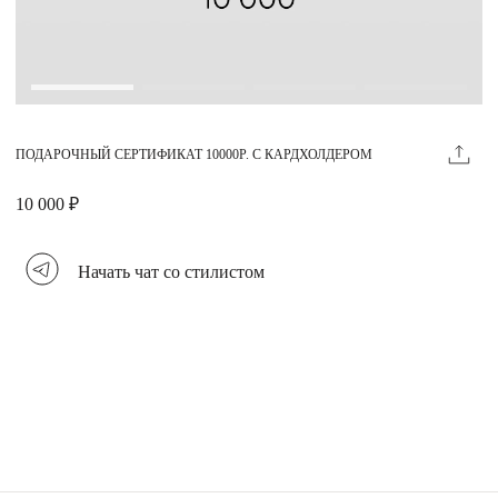
Магазины
MIE КЛУБ
ПОДАРОЧНЫЙ СЕРТИФИКАТ 10000Р. С КАРДХОЛДЕРОМ
Личный кабинет
Избранное
10 000 ₽
Москва
Начать чат со стилистом
НАПИСАТЬ В ЧАТ
Нужна помощь?