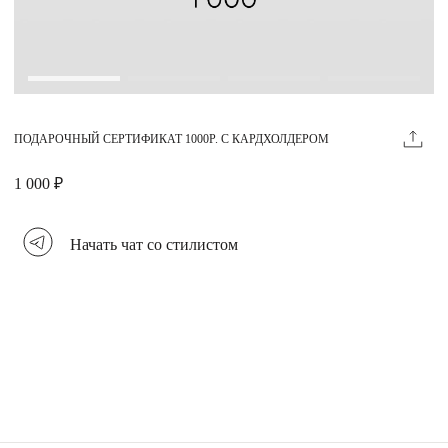
Магазины
MIE КЛУБ
ПОДАРОЧНЫЙ СЕРТИФИКАТ 1000Р. С КАРДХОЛДЕРОМ
Личный кабинет
Избранное
1 000 ₽
Москва
Начать чат со стилистом
НАПИСАТЬ В ЧАТ
Нужна помощь?