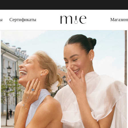
зы
Сертификаты
Магазин
СЕРЬГИ
ДРАГОЦЕННЫЕ
Серьги пусеты
Выращенный изу
Серьги кольца
Горный Хрусталь
Серьги трансформеры
Агат
КАФФЫ
Топаз
Цитрин
ПИРСИНГ
Гранат
БРАСЛЕТЫ
ПОДАРОЧНАЯ 
Жесткие браслеты
Слейв-браслеты
Браслеты на ногу