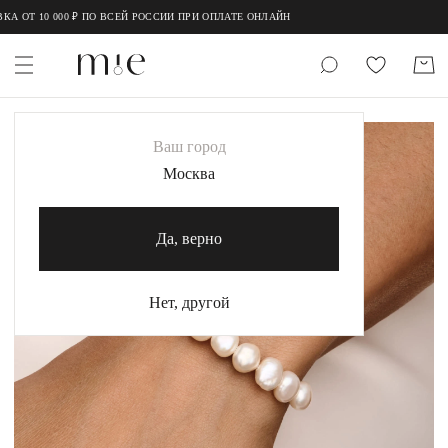
;
;
А ОТ 10 000 ₽ ПО ВСЕЙ РОССИИ ПРИ ОПЛАТЕ ОНЛАЙН
НОВИНКИ
Ваш город
MIE
Москва
MIESTILO
Да, верно
Каталог
Акция
Нет, другой
Сертификаты
Коллекции
Образы