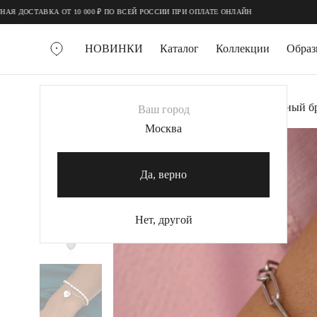
;
;
ОСТАВКА ОТ 10 000 ₽ ПО ВСЕЙ РОССИИ ПРИ ОПЛАТЕ ОНЛАЙН
НОВИНКИ
Каталог
Коллекции
Обра
ВСЕ УКРАШЕНИЯ
Главная
Украшения
Браслеты
Серебряный бр
Ваш город
MIE
Москва
MIESTILO
КОЛЬЕ
Да, верно
Колье галстуки
Колье цепи
Нет, другой
Колье чокеры
КОЛЬЦА
Помолвочные кольца
Широкие кольца