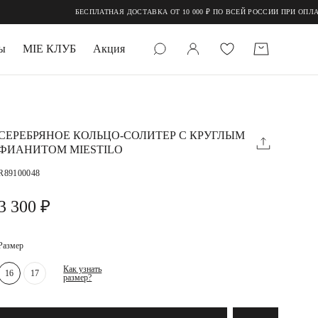
БЕСПЛАТНАЯ ДОСТАВКА ОТ 10 000 ₽ ПО ВСЕЙ РОССИИ ПРИ ОПЛАТЕ 
ы
MIE КЛУБ
Акция
 КАМНИ
мруд
СЕРЕБРЯНОЕ КОЛЬЦО-СОЛИТЕР С КРУГЛЫМ
ФИАНИТОМ MIESTILO
R89100048
3 300 ₽
Размер
УПАКОВКА
Как узнать
16
17
размер?