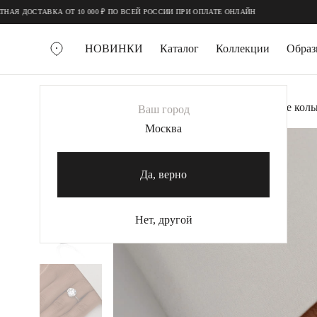
;
;
ДОСТАВКА ОТ 10 000 ₽ ПО ВСЕЙ РОССИИ ПРИ ОПЛАТЕ ОНЛАЙН
НОВИНКИ
Каталог
Коллекции
Обра
ВСЕ УКРАШЕНИЯ
Главная
Украшения
Кольца
Серебряное кол
Ваш город
MIE
Москва
MIESTILO
КОЛЬЕ
Да, верно
Колье галстуки
Колье цепи
Нет, другой
Колье чокеры
КОЛЬЦА
Помолвочные кольца
Широкие кольца