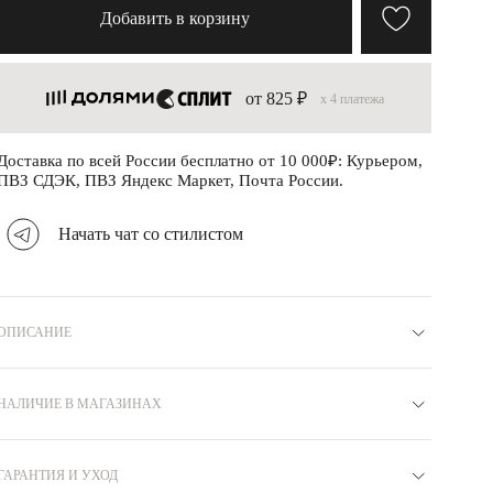
Добавить в корзину
от 825 ₽
x 4 платежа
Доставка по всей России бесплатно от 10 000₽: Курьером,
ПВЗ СДЭК, ПВЗ Яндекс Маркет, Почта России.
Начать чат со стилистом
ОПИСАНИЕ
Материал
Серебро 925
Коллекция
КРИСТАЛЛ
Вставка
НАЛИЧИЕ В МАГАЗИНАХ
Фианит
Бренд
MIESTILO
Покрытие
Родий
Вес
3.3
Артикул
R89100048
ГАРАНТИЯ И УХОД
Москва